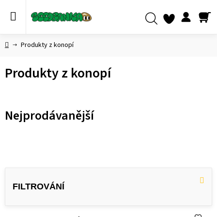
Přejít
na
obsah
NÁ
Hledat
KO
Domů
Produkty z konopí
Produkty z konopí
Nejprodávanější
V
ý
p
i