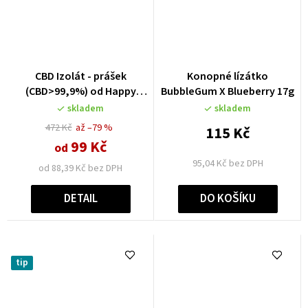
CBD Izolát - prášek
Konopné lízátko
(CBD>99,9%) od Happy
BubbleGum X Blueberry 17g
seeds
skladem
skladem
472 Kč
až –79 %
115 Kč
99 Kč
od
95,04 Kč bez DPH
od 88,39 Kč bez DPH
DETAIL
DO KOŠÍKU
tip