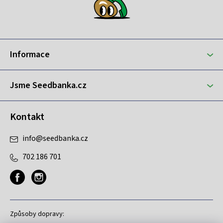
á
p
a
t
Informace
í
Jsme Seedbanka.cz
Kontakt
info
@
seedbanka.cz
702 186 701
Způsoby dopravy: