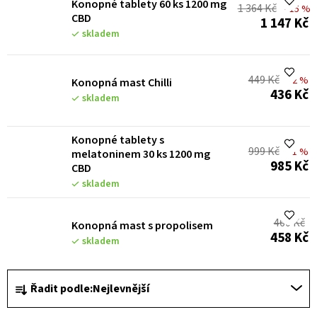
Konopné tablety 60 ks 1200 mg
1 364 Kč
s
–15 %
CBD
1 147 Kč
p
skladem
r
o
449 Kč
–2 %
Konopná mast Chilli
436 Kč
d
skladem
u
Konopné tablety s
k
999 Kč
–1 %
melatoninem 30 ks 1200 mg
t
985 Kč
CBD
skladem
ů
460 Kč
Konopná mast s propolisem
458 Kč
skladem
Ř
Řadit podle:
Nejlevnější
a