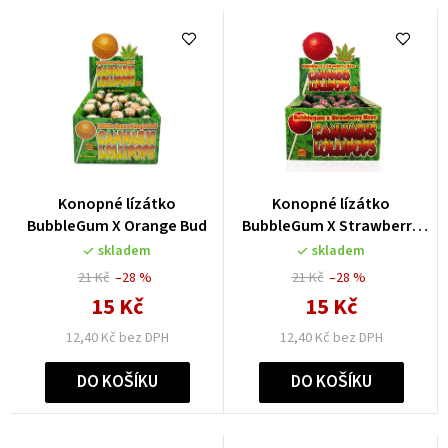
z
e
n
í
p
r
o
Konopné lízátko
Konopné lízátko
d
BubbleGum X Orange Bud
BubbleGum X Strawberry
17g
u
skladem
skladem
21 Kč
–28 %
21 Kč
–28 %
k
15 Kč
15 Kč
t
12,40 Kč bez DPH
12,40 Kč bez DPH
ů
DO KOŠÍKU
DO KOŠÍKU