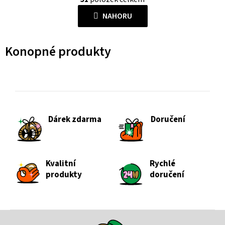
v
á
l
NAHORU
n
á
k
d
o
Konopné produkty
a
v
c
á
í
n
p
í
r
v
Dárek zdarma
Doručení
k
y
v
ý
Kvalitní
Rychlé
p
produkty
doručení
i
s
u
Z