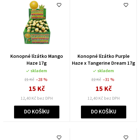
Konopné lízátko Mango
Konopné lízátko Purple
Haze 17g
Haze x Tangerine Dream 17g
skladem
skladem
21 Kč
–28 %
22 Kč
–31 %
15 Kč
15 Kč
12,40 Kč bez DPH
12,40 Kč bez DPH
DO KOŠÍKU
DO KOŠÍKU