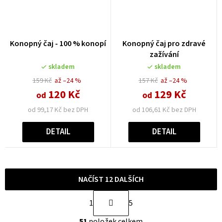
Konopný čaj - 100 % konopí
Konopný čaj pro zdravé
zažívání
skladem
skladem
159 Kč
až –24 %
157 Kč
až –24 %
120 Kč
129 Kč
od
od
od 99,17 Kč bez DPH
od 106,61 Kč bez DPH
DETAIL
DETAIL
NAČÍST 12 DALŠÍCH
S
1
5
t
O
r
51
položek celkem