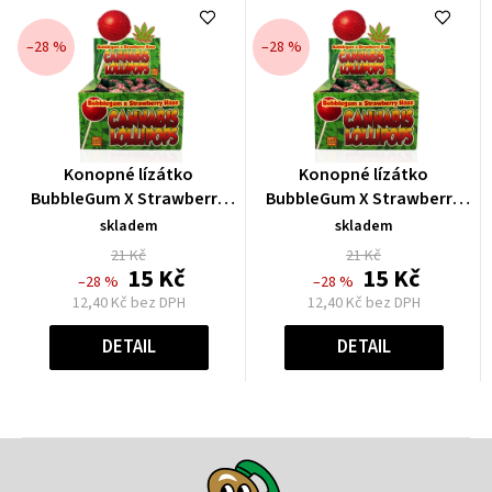
–28 %
–28 %
Průměrné
Průměrné
Konopné lízátko
Konopné lízátko
hodnocení
hodnocení
BubbleGum X Strawberry
BubbleGum X Strawberry
produktu
produktu
17g
17g
skladem
skladem
je
je
21 Kč
21 Kč
0,0
0,0
15 Kč
15 Kč
–28 %
–28 %
z
z
12,40 Kč bez DPH
12,40 Kč bez DPH
5
5
Měrná
Měrná
hvězdiček.
hvězdiček.
cena:
cena:
DETAIL
DETAIL
Z
á