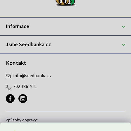
p
a
t
Informace
í
Jsme Seedbanka.cz
Kontakt
info
@
seedbanka.cz
702 186 701
Způsoby dopravy: