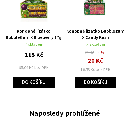
Konopné lízátko
Konopné lízátko Bubblegum
BubbleGum X Blueberry 17g
X Candy Kush
skladem
skladem
21 Kč
–4 %
115 Kč
20 Kč
95,04 Kč bez DPH
16,53 Kč bez DPH
DO KOŠÍKU
DO KOŠÍKU
Naposledy prohlížené