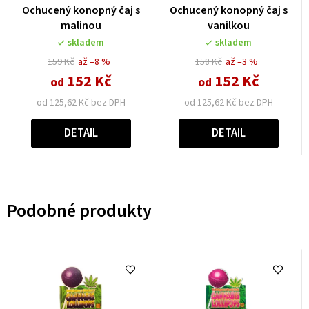
Ochucený konopný čaj s
Ochucený konopný čaj s
malinou
vanilkou
skladem
skladem
159 Kč
až –8 %
158 Kč
až –3 %
152 Kč
152 Kč
od
od
od 125,62 Kč bez DPH
od 125,62 Kč bez DPH
DETAIL
DETAIL
Podobné produkty