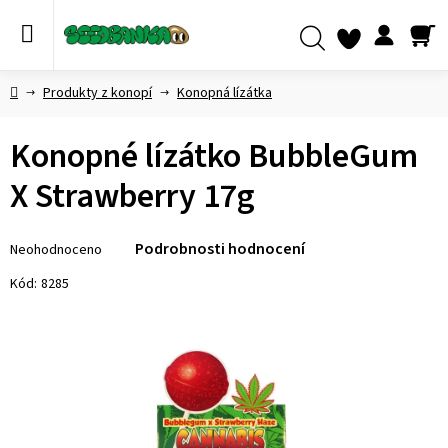
Přejít
na
obsah
NÁ
Hledat
KO
Domů
Produkty z konopí
Konopná lízátka
Konopné lízátko BubbleGum
X Strawberry 17g
Průměrné
Podrobnosti hodnocení
Neohodnoceno
hodnocení
produktu
Kód:
8285
je
0,0
z 5
hvězdiček.