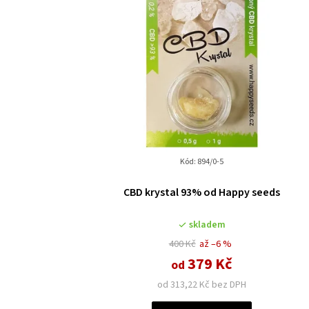
Kód:
894/0-5
CBD krystal 93% od Happy seeds
skladem
400 Kč
až –6 %
379 Kč
od
od 313,22 Kč bez DPH