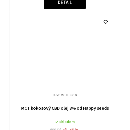
DETAIL
Kód:
MCTHS810
MCT kokosový CBD olej 8% od Happy seeds
skladem
600 Kč
až –46 %