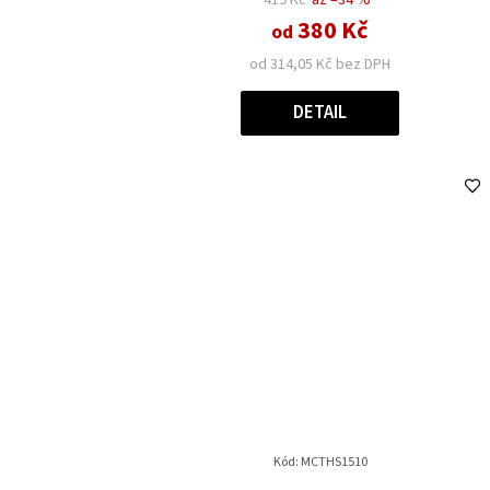
380 Kč
od
od 314,05 Kč bez DPH
DETAIL
Kód:
MCTHS1510