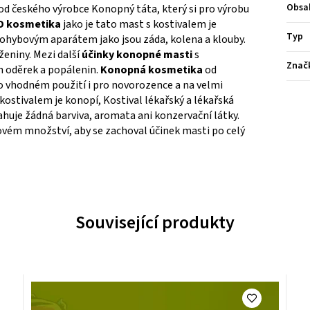
Obsa
od českého výrobce Konopný táta, který si pro výrobu
D kosmetika
jako je tato mast
s kostivalem
je
Typ
 pohybovým aparátem jako jsou záda, kolena a klouby.
ženiny. Mezi další
účinky konopné masti
s
Znač
h oděrek a popálenin.
Konopná kosmetika
od
o vhodném použití i pro novorozence a na velmi
kostivalem je konopí, Kostival lékařský a lékařská
huje žádná barviva, aromata ani konzervační látky.
ovém množství, aby se zachoval účinek masti po celý
Související produkty