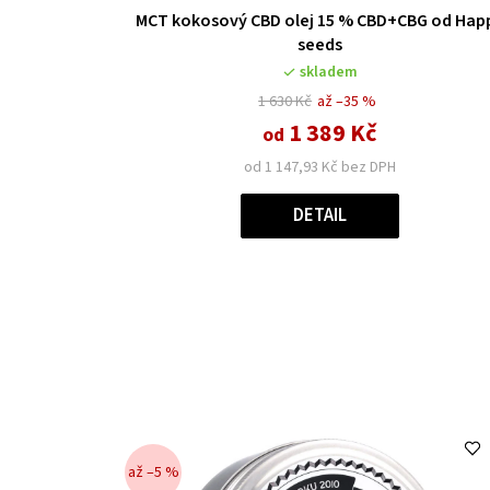
MCT kokosový CBD olej 15 % CBD+CBG od Hap
seeds
skladem
1 630 Kč
až –35 %
1 389 Kč
od
od 1 147,93 Kč bez DPH
DETAIL
až –5 %