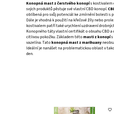
Konopná mast z čerstvého konopí
s kostivalem 
svých produktů pěstuje své vlastní CBD konopí.
CB
oblíbená pro svůj potenciál ke zmírnění bolesti s
Dále je vhodná k použití na křečové žíly nebo prole
kostivalem patří také urychlení uzdravení drobnýc
Konopného táty vlastní certifikát o obsahu CBD a 
citlivou pokožku. Základem této
masti z konopí
s 
vazelína. Tato
konopná mast z marihuany
neobsa
Ideální je nanášet na problematickou oblast v tak
den.