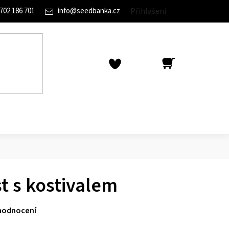
702 186 701
info
@
seedbanka.cz
Přihlášení
NÁKUPNÍ
KOŠÍK
 s kostivalem
hodnocení