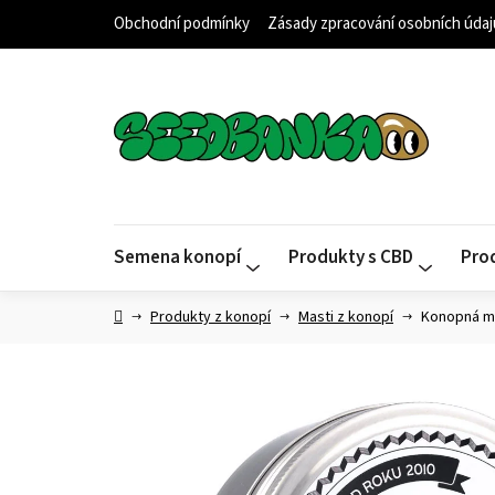
Přejít
Obchodní podmínky
Zásady zpracování osobních údaj
na
obsah
Semena konopí
Produkty s CBD
Pro
Domů
Produkty z konopí
Masti z konopí
Konopná ma