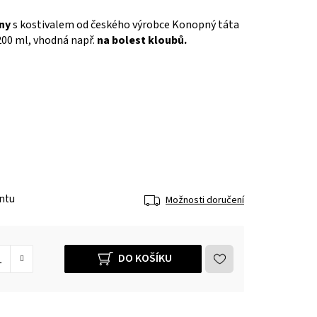
ny
s kostivalem od českého výrobce Konopný táta
200 ml, vhodná např.
na bolest kloubů.
antu
Možnosti doručení
DO KOŠÍKU