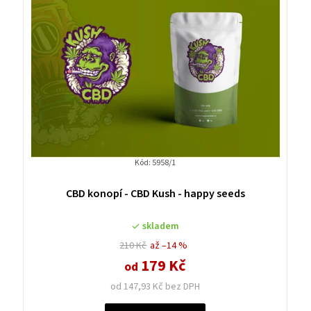
Kód:
5958/1
CBD konopí - CBD Kush - happy seeds
skladem
210 Kč
až –14 %
179 Kč
od
od 147,93 Kč bez DPH