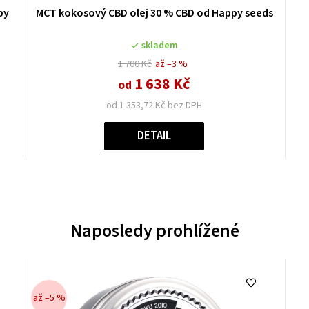
py
MCT kokosový CBD olej 30 % CBD od Happy seeds
skladem
1 700 Kč
až –3 %
1 638 Kč
od
od 1 353,72 Kč bez DPH
DETAIL
Naposledy prohlížené
až –5 %