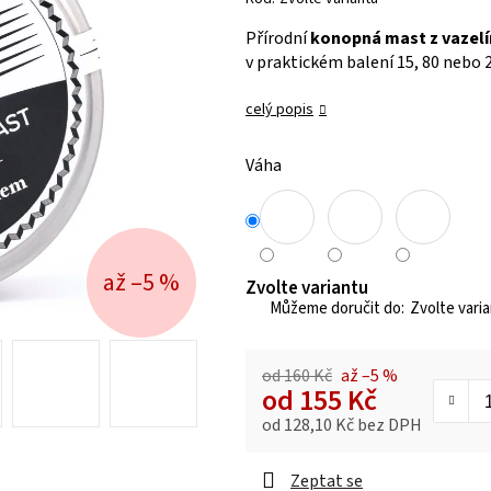
je
Přírodní
konopná mast z vazelí
0,0
v praktickém balení 15, 80 nebo 
z 5
hvězdiček.
celý popis
Váha
až –5 %
Zvolte variantu
Zvolte vari
od 160 Kč
až –5 %
od
155 Kč
od
128,10 Kč
bez DPH
Měrná cena:
Zeptat se