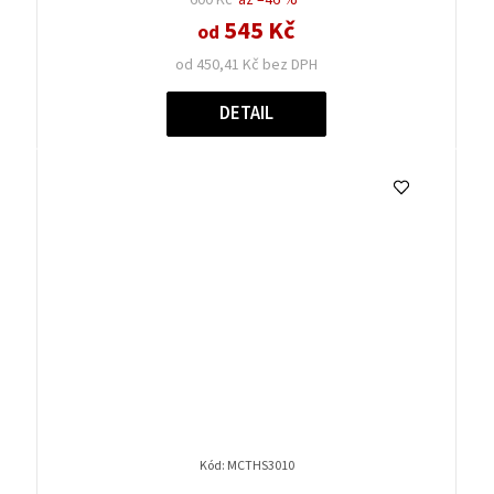
545 Kč
od
od 450,41 Kč bez DPH
DETAIL
Kód:
MCTHS3010