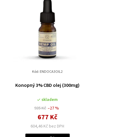
Kód:
ENDOCA3OIL2
Konopný 3% CBD olej (300mg)
skladem
935 Kč
–27 %
677 Kč
604,46 Kč bez DPH