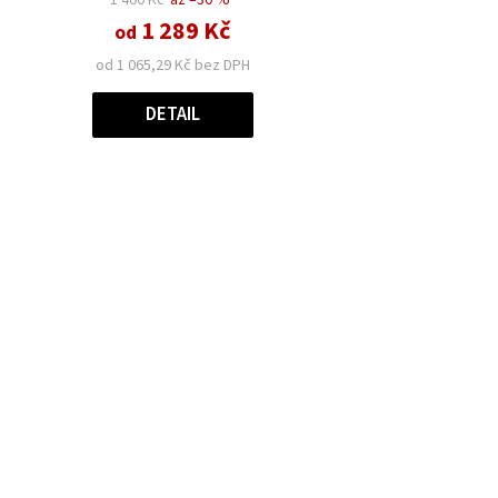
1 289 Kč
od
od 1 065,29 Kč bez DPH
DETAIL