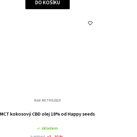
DO KOŠÍKU
Kód:
MCTHS1810
MCT kokosový CBD olej 18% od Happy seeds
skladem
1 400 Kč
až –30 %