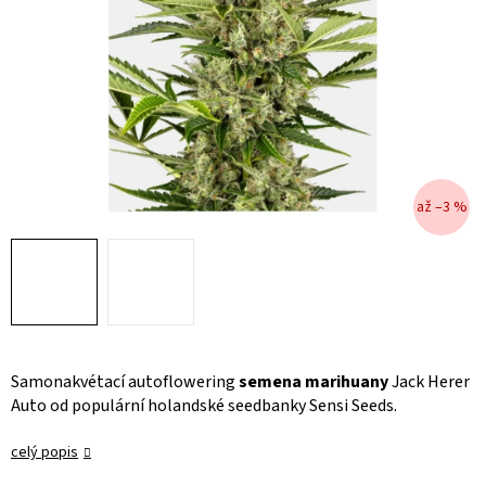
až –3 %
Samonakvétací autoflowering
semena marihuany
Jack Herer
Auto od populární holandské seedbanky Sensi Seeds.
celý popis