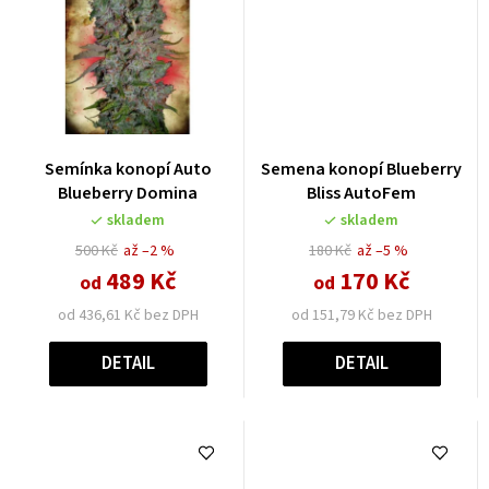
Semínka konopí Auto
Semena konopí Blueberry
Blueberry Domina
Bliss AutoFem
skladem
skladem
500 Kč
až –2 %
180 Kč
až –5 %
489 Kč
170 Kč
od
od
od 436,61 Kč bez DPH
od 151,79 Kč bez DPH
DETAIL
DETAIL