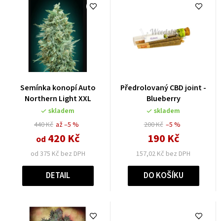
Semínka konopí Auto
Předrolovaný CBD joint -
Northern Light XXL
Blueberry
skladem
skladem
440 Kč
až –5 %
200 Kč
–5 %
420 Kč
190 Kč
od
od 375 Kč bez DPH
157,02 Kč bez DPH
DETAIL
DO KOŠÍKU