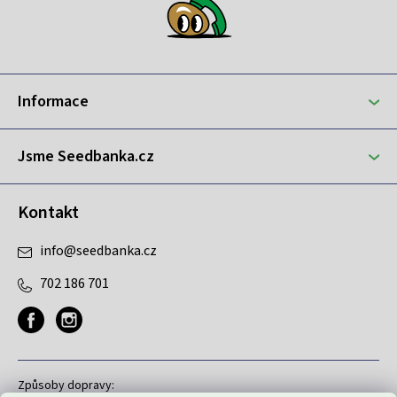
á
p
a
t
Informace
í
Jsme Seedbanka.cz
Kontakt
info
@
seedbanka.cz
702 186 701
Způsoby dopravy: