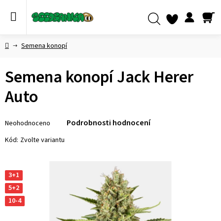
Přejít
na
obsah
NÁ
Hledat
KO
Domů
Semena konopí
Semena konopí Jack Herer
Auto
Průměrné
Podrobnosti hodnocení
Neohodnoceno
hodnocení
produktu
Kód:
Zvolte variantu
je
0,0
z 5
3+1
hvězdiček.
5+2
10-4