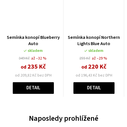
Semínka konopí Blueberry
Semínka konopí Northern
Auto
Lights Blue Auto
skladem
skladem
349 Kč
až –32 %
255 Kč
až –29 %
235 Kč
220 Kč
od
od
od 209,82 Kč bez DPH
od 196,43 Kč bez DPH
DETAIL
DETAIL
Naposledy prohlížené