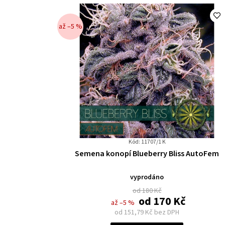
až –5 %
Kód: 11707/1 K
Průměrné
Semena konopí Blueberry Bliss AutoFem
hodnocení
produktu
vyprodáno
je
od 180 Kč
0,0
od
170 Kč
až –5 %
z
od
151,79 Kč
bez DPH
5
Měrná