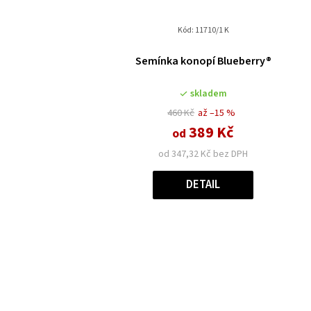
Kód:
11710/1 K
Průměrné
Semínka konopí Blueberry®
hodnocení
produktu
skladem
je
3,5
460 Kč
až –15 %
z
389 Kč
od
5
od 347,32 Kč bez DPH
hvězdiček.
DETAIL