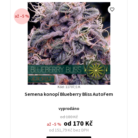
až –5 %
Kód: 11707/1 K
Průměrné
Semena konopí Blueberry Bliss AutoFem
hodnocení
produktu
vyprodáno
je
od 180 Kč
0,0
od
170 Kč
až –5 %
z
od
151,79 Kč
bez DPH
5
Měrná