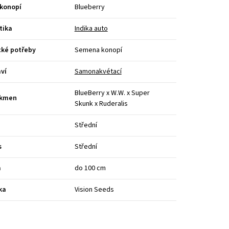
 konopí
Blueberry
tika
Indika auto
cké potřeby
Semena konopí
ví
Samonakvétací
BlueBerry x W.W. x Super
kmen
Skunk x Ruderalis
Střední
s
Střední
a
do 100 cm
ka
Vision Seeds