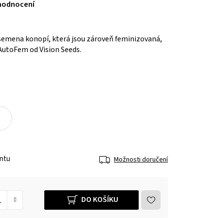
hodnocení
semena konopí, která jsou zároveň feminizovaná,
AutoFem od Vision Seeds.
antu
Možnosti doručení
DO KOŠÍKU