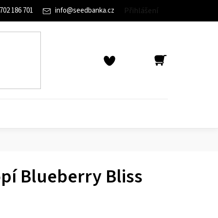
702 186 701
info
@
seedbanka.cz
Přihlášení
NÁKUPNÍ
KOŠÍK
í Blueberry Bliss