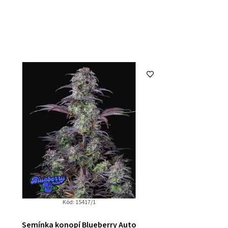
Kód:
15417/1
Semínka konopí Blueberry Auto