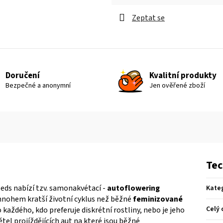
Měrná cena:
Zeptat se
Doručení
Kvalitní produkty
Bezpečné a anonymní
Jen ověřené zboží
Tec
ds nabízí tzv. samonakvétací -
autoflowering
Kate
 mnohem kratší životní cyklus než běžné
feminizované
Celý 
každého, kdo preferuje diskrétní rostliny, nebo je jeho
tel projíždějících aut na které jsou běžné