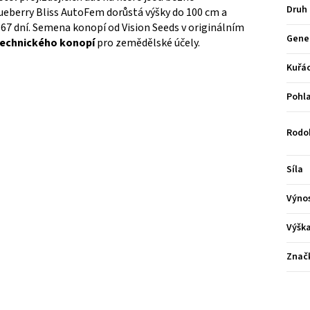
Druh
ueberry Bliss AutoFem dorůstá výšky do 100 cm a
 67 dní. Semena konopí od Vision Seeds v originálním
Gene
echnického konopí
pro zemědělské účely.
Kuřá
Pohla
Rodo
Síla
Výno
Výšk
Znač