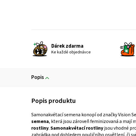
Dárek zdarma
Ke každé objednávce
Popis
Samonakvétací semena konopí od značky Vision See
semena
, která jsou zároveň feminizovaná a mají
rostliny
.
Samonakvétací rostliny
jsou vhodné pro 
zahrádka pod dohledem pouličního osvětlení, či svě