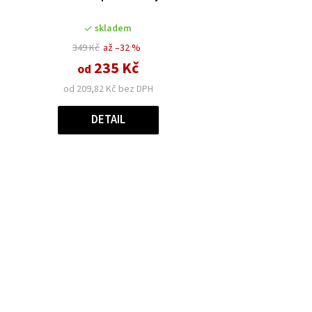
skladem
349 Kč
až –32 %
235 Kč
od
od 209,82 Kč bez DPH
DETAIL