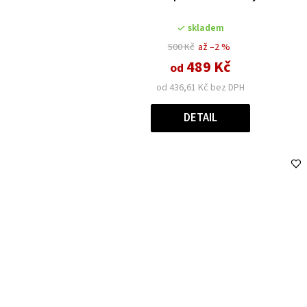
skladem
500 Kč
až –2 %
489 Kč
od
od 436,61 Kč bez DPH
DETAIL