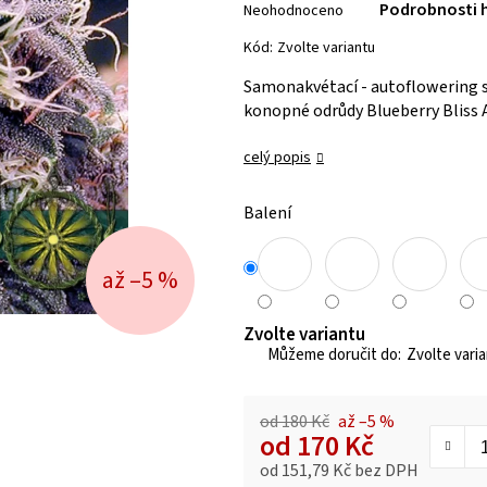
Podrobnosti 
Neohodnoceno
hodnocení
produktu
Kód:
Zvolte variantu
je
Samonakvétací - autoflowering 
0,0
konopné odrůdy Blueberry Bliss 
z 5
hvězdiček.
celý popis
Balení
až –5 %
Zvolte variantu
Zvolte vari
od 180 Kč
až –5 %
od
170 Kč
od
151,79 Kč
bez DPH