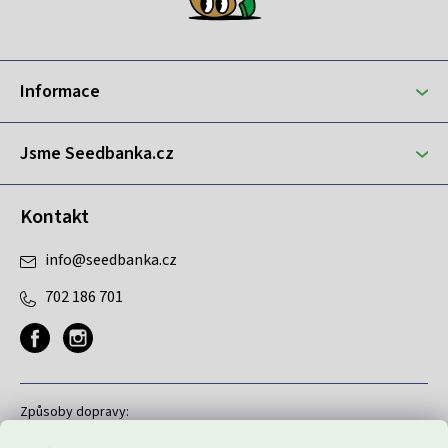
p
a
t
Informace
í
Jsme Seedbanka.cz
Kontakt
info
@
seedbanka.cz
702 186 701
Způsoby dopravy: