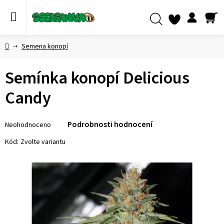
Přejít
na
obsah
NÁ
Hledat
KO
Domů
Semena konopí
Semínka konopí Delicious
Candy
Průměrné
Podrobnosti hodnocení
Neohodnoceno
hodnocení
produktu
Kód:
Zvolte variantu
je
0,0
z 5
hvězdiček.