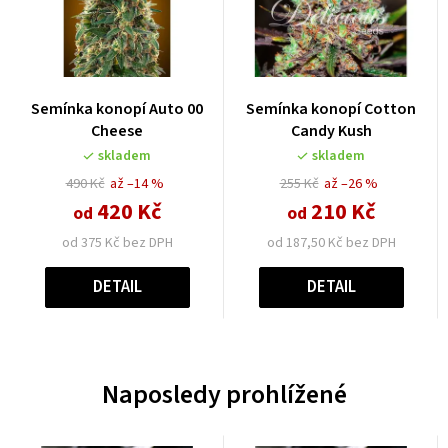
Semínka konopí Auto 00
Semínka konopí Cotton
Cheese
Candy Kush
skladem
skladem
490 Kč
až –14 %
255 Kč
až –26 %
420 Kč
210 Kč
od
od
od 375 Kč bez DPH
od 187,50 Kč bez DPH
DETAIL
DETAIL
Naposledy prohlížené