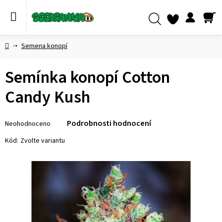
Přejít
na
obsah
NÁ
Hledat
KO
Domů
Semena konopí
Semínka konopí Cotton
Candy Kush
Průměrné
Podrobnosti hodnocení
Neohodnoceno
hodnocení
produktu
Kód:
Zvolte variantu
je
0,0
z 5
hvězdiček.