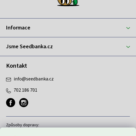
p
a
t
Informace
í
Jsme Seedbanka.cz
Kontakt
info
@
seedbanka.cz
702 186 701
Způsoby dopravy: