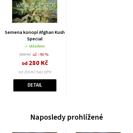
Semena konopí Afghan Kush
Special
skladem
800 Kč
až –90 %
280 Kč
od
od 250 Kč bez DPH
DETAIL
Naposledy prohlížené