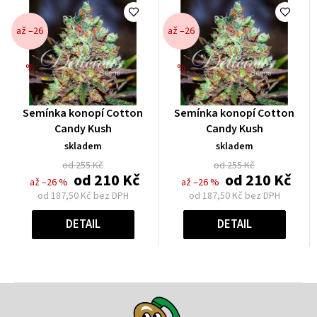
až –26
až –26
%
%
Průměrné
Průměrné
Semínka konopí Cotton
Semínka konopí Cotton
hodnocení
hodnocení
Candy Kush
Candy Kush
produktu
produktu
skladem
skladem
je
je
od 255 Kč
od 255 Kč
0,0
0,0
od
210 Kč
od
210 Kč
až –26 %
až –26 %
z
z
od
187,50 Kč
bez DPH
od
187,50 Kč
bez DPH
5
5
Měrná
Měrná
hvězdiček.
hvězdiček.
cena:
cena:
DETAIL
DETAIL
Z
á