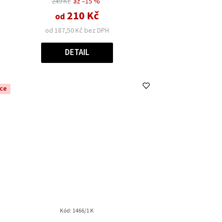
249 Kč
až –15 %
210 Kč
od
od 187,50 Kč bez DPH
DETAIL
ce
Kód:
1466/1 K