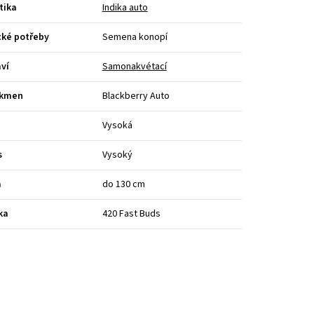
tika
Indika auto
cké potřeby
Semena konopí
ví
Samonakvétací
kmen
Blackberry Auto
Vysoká
s
Vysoký
a
do 130 cm
ka
420 Fast Buds