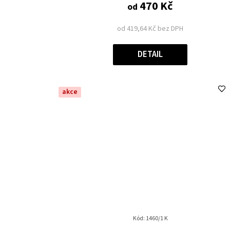
470 Kč
od
od 419,64 Kč bez DPH
DETAIL
akce
Kód:
1460/1 K