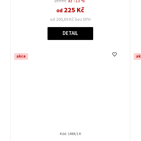
259 Kč
až –13 %
225 Kč
od
od 200,89 Kč bez DPH
DETAIL
akce
ak
Kód:
1484/1 K