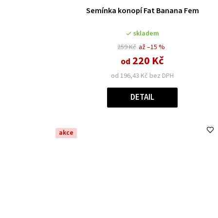
Průměrné
Semínka konopí Fat Banana Fem
hodnocení
produktu
skladem
je
5,0
259 Kč
až –15 %
z
220 Kč
od
5
od 196,43 Kč bez DPH
hvězdiček.
DETAIL
akce