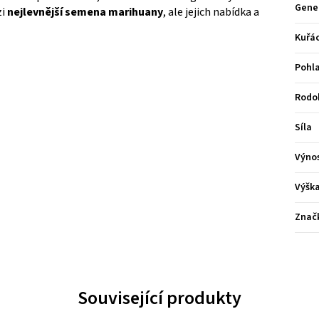
Gene
zi
nejlevnější semena marihuany
, ale jejich nabídka a
Kuřá
Pohla
Rodo
Síla
Výno
Výšk
Znač
Související produkty