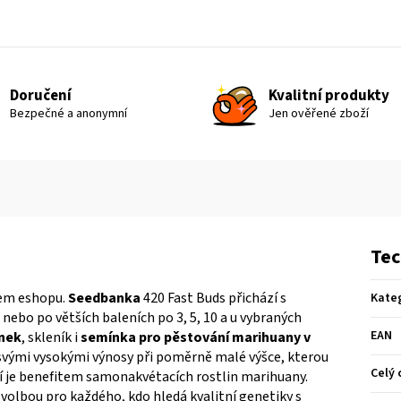
Doručení
Kvalitní produkty
Bezpečné a anonymní
Jen ověřené zboží
Tec
šem eshopu.
Seedbanka
420 Fast Buds přichází s
Kate
nebo po větších baleních po 3, 5, 10 a u vybraných
EAN
nek
, skleník i
semínka pro pěstování marihuany v
 svými vysokými výnosy při poměrně malé výšce, kterou
Celý 
ní je benefitem samonakvétacích rostlin marihuany.
olbou pro každého, kdo hledá kvalitní genetiky s