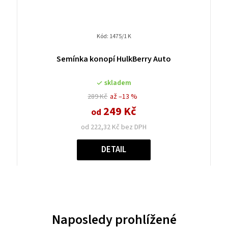
Kód:
1475/1 K
Semínka konopí HulkBerry Auto
skladem
289 Kč
až –13 %
249 Kč
od
od 222,32 Kč bez DPH
DETAIL
Naposledy prohlížené