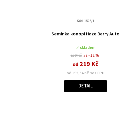
Kód:
1526/1
Semínka konopí Haze Berry Auto
skladem
250 Kč
až –12 %
219 Kč
od
od 195,54 Kč bez DPH
DETAIL