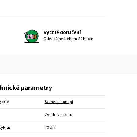
Rychlé doručení
Odesíláme během 24 hodin
hnické parametry
gorie
Semena konopí
Zvolte variantu
cyklus
70 dní