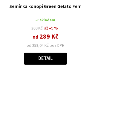
Semínka konopí Green Gelato Fem
skladem
300 Kč
až –9 %
289 Kč
od
od 258,04 Kč bez DPH
DETAIL