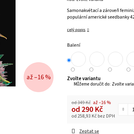
je
Samonakvétací a zároveň femini
0,0
populární americké seedbanky 42
z 5
hvězdiček.
celý popis
Balení
až –16 %
Zvolte variantu
Zvolte vari
od 349 Kč
až –16 %
od
290 Kč
od
258,93 Kč
bez DPH
Měrná cena:
Zeptat se