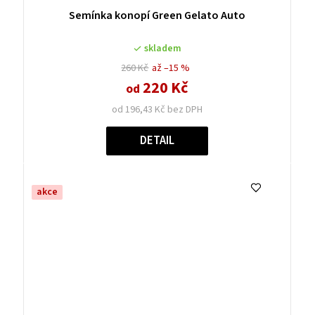
Semínka konopí Green Gelato Auto
skladem
260 Kč
až –15 %
220 Kč
od
od 196,43 Kč bez DPH
DETAIL
akce