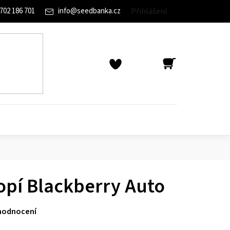
702 186 701
info
@
seedbanka.cz
Přihlášení
NÁKUPNÍ
KOŠÍK
pí Blackberry Auto
hodnocení