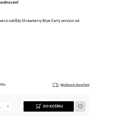
hodnocení
erzi odrůdy Strawberry Blue Early version od
antu
Možnosti doručení
DO KOŠÍKU