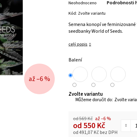
Podrobnosti 
Neohodnoceno
hodnocení
produktu
Kód:
Zvolte variantu
je
Semena konopí ve feminizované v
0,0
seedbanky World of Seeds.
z 5
hvězdiček.
celý popis
Balení
až –6 %
Zvolte variantu
Zvolte vari
od 569 Kč
až –6 %
od
550 Kč
od
491,07 Kč
bez DPH