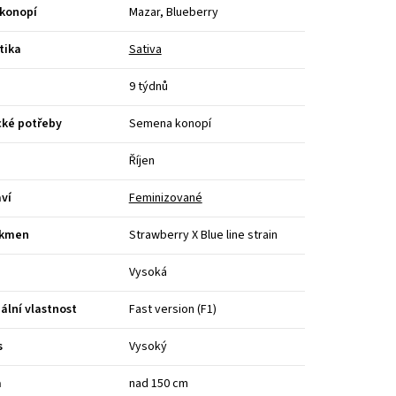
 konopí
Mazar, Blueberry
tika
Sativa
9 týdnů
cké potřeby
Semena konopí
Říjen
ví
Feminizované
kmen
Strawberry X Blue line strain
Vysoká
ální vlastnost
Fast version (F1)
s
Vysoký
a
nad 150 cm