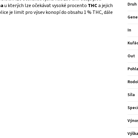
Druh
na
u kterých lze očekávat vysoké procento
THC
a jejich
blice je limit pro výsev konopí do obsahu 1 % THC, dále
Gene
In
Kuřá
Out
Pohla
Rodo
Síla
Speci
Výno
Výšk