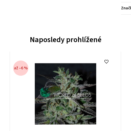
Znač
Naposledy prohlížené
až –6 %