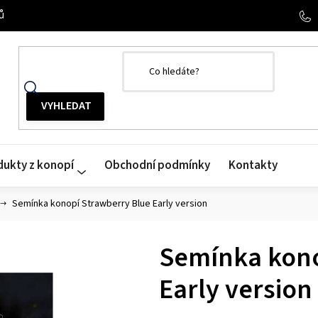
ů
dukty z konopí
Obchodní podmínky
Kontakty
Semínka konopí Strawberry Blue Early version
Semínka kono
Early version
Průměrné