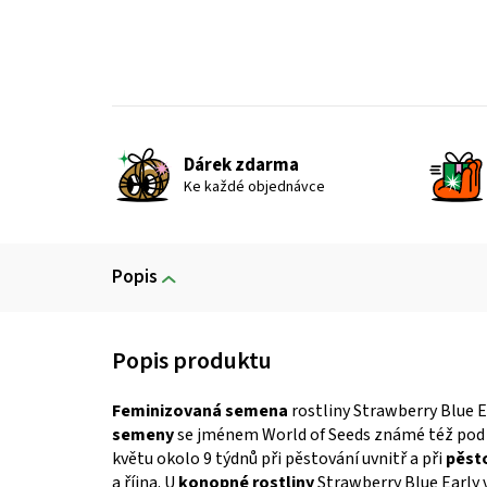
Dárek zdarma
Ke každé objednávce
Popis
Feminizovaná semena
rostliny Strawberry Blue E
semeny
se jménem World of Seeds známé též pod 
květu okolo 9 týdnů při pěstování uvnitř a při
pěst
a října. U
konopné rostliny
Strawberry Blue Early v