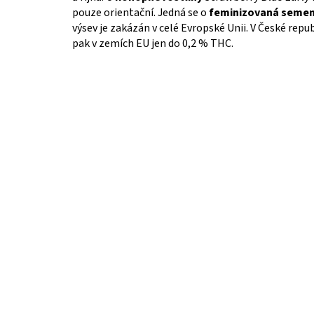
pouze orientační. Jedná se o
feminizovaná seme
výsev je zakázán v celé Evropské Unii. V České repu
pak v zemích EU jen do 0,2 % THC.