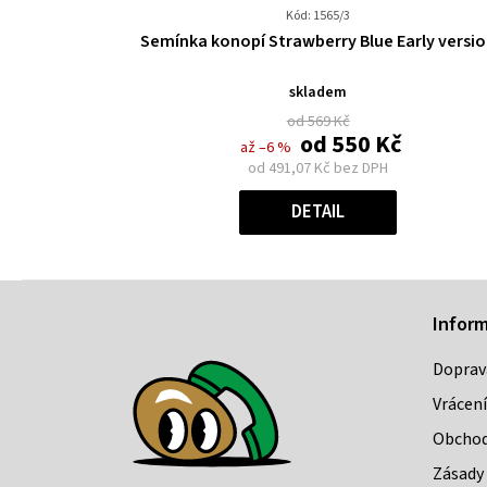
Kód: 1565/3
Průměrné
Semínka konopí Strawberry Blue Early versi
hodnocení
produktu
skladem
je
od 569 Kč
0,0
od
550 Kč
až –6 %
z
od
491,07 Kč
bez DPH
5
Měrná
hvězdiček.
cena:
DETAIL
Z
Infor
á
Doprav
p
Vrácení
a
Obchod
t
Zásady 