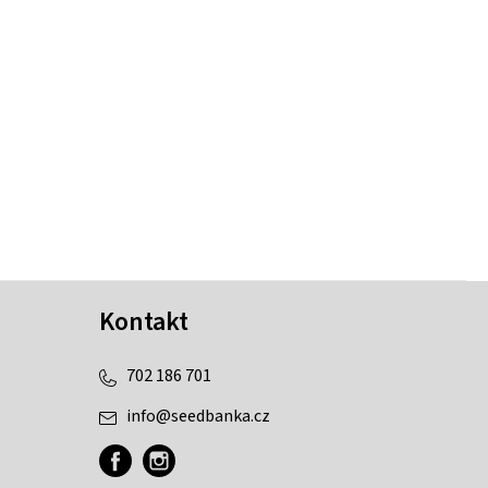
Kontakt
702 186 701
info
@
seedbanka.cz