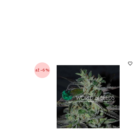
až –6 %