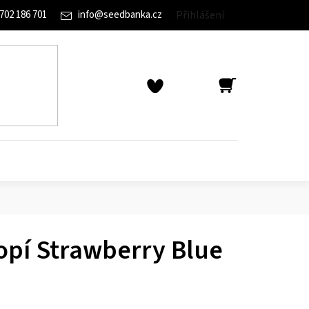
702 186 701
info
@
seedbanka.cz
Přihlášení
NÁKUPNÍ
KOŠÍK
pí Strawberry Blue