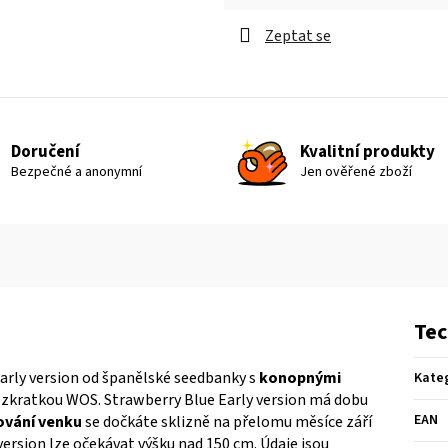
Měrná cena:
Zeptat se
Doručení
Kvalitní produkty
Bezpečné a anonymní
Jen ověřené zboží
Tec
arly version od španělské seedbanky s
konopnými
Kate
zkratkou WOS. Strawberry Blue Early version má dobu
EAN
ování venku
se dočkáte sklizně na přelomu měsíce září
ersion lze očekávat výšku nad 150 cm. Údaje jsou