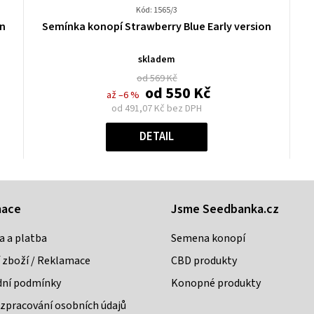
Kód: 1565/3
Průměrné
on
Semínka konopí Strawberry Blue Early version
hodnocení
produktu
skladem
je
od 569 Kč
0,0
od
550 Kč
až –6 %
z
od
491,07 Kč
bez DPH
5
Měrná
hvězdiček.
cena:
DETAIL
mace
Jsme Seedbanka.cz
a a platba
Semena konopí
 zboží / Reklamace
CBD produkty
ní podmínky
Konopné produkty
zpracování osobních údajů