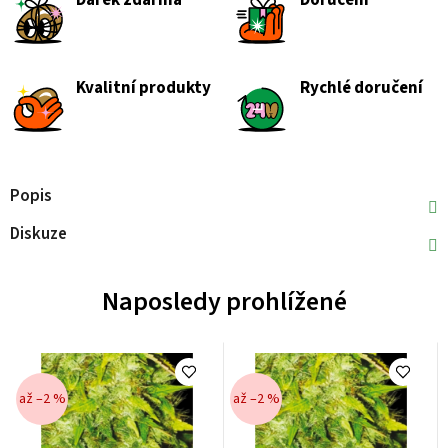
Dárek zdarma
Doručení
Kvalitní produkty
Rychlé doručení
Popis
Diskuze
Naposledy prohlížené
až –2 %
až –2 %