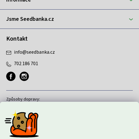
í
Jsme Seedbanka.cz
Kontakt
info
@
seedbanka.cz
702 186 701
Způsoby dopravy:
Způsoby platby: