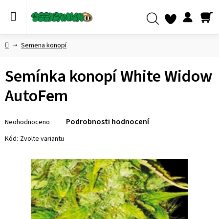
Přejít
na
obsah
NÁ
Hledat
KO
Domů
Semena konopí
Semínka konopí White Widow
AutoFem
Průměrné
Podrobnosti hodnocení
Neohodnoceno
hodnocení
produktu
Kód:
Zvolte variantu
je
0,0
z 5
hvězdiček.