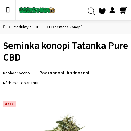
Přejít
na
obsah
NÁ
Hledat
KO
Domů
Produkty s CBD
CBD semena konopí
Semínka konopí Tatanka Pure
CBD
Průměrné
Podrobnosti hodnocení
Neohodnoceno
hodnocení
produktu
Kód:
Zvolte variantu
je
0,0
z 5
akce
hvězdiček.