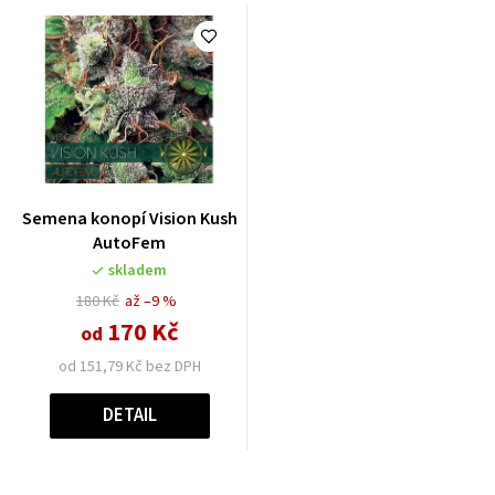
Semena konopí Vision Kush
AutoFem
skladem
180 Kč
až –9 %
170 Kč
od
od 151,79 Kč bez DPH
DETAIL