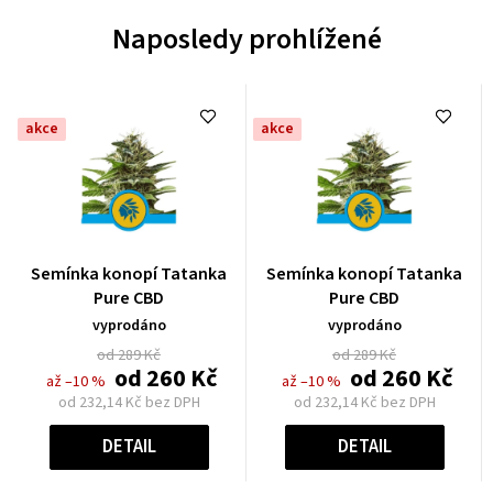
Naposledy prohlížené
akce
akce
Průměrné
Průměrné
Semínka konopí Tatanka
Semínka konopí Tatanka
hodnocení
hodnocení
Pure CBD
Pure CBD
produktu
produktu
vyprodáno
vyprodáno
je
je
od 289 Kč
od 289 Kč
0,0
0,0
od
260 Kč
od
260 Kč
až –10 %
až –10 %
z
z
od
232,14 Kč
bez DPH
od
232,14 Kč
bez DPH
5
5
Měrná
Měrná
hvězdiček.
hvězdiček.
cena:
cena:
DETAIL
DETAIL