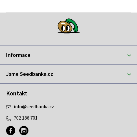
Z
á
p
a
t
Informace
í
Jsme Seedbanka.cz
Kontakt
info
@
seedbanka.cz
702 186 701