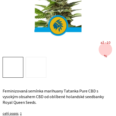
až –10
%
Feminizovaná semínka marihuany Tatanka Pure CBD s
vysokým obsahem CBD od oblíbené holandské seedbanky
Royal Queen Seeds.
celý popis