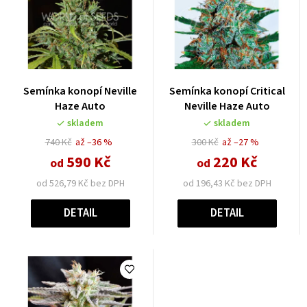
Semínka konopí Neville
Semínka konopí Critical
Haze Auto
Neville Haze Auto
skladem
skladem
740 Kč
až –36 %
300 Kč
až –27 %
590 Kč
220 Kč
od
od
od 526,79 Kč bez DPH
od 196,43 Kč bez DPH
DETAIL
DETAIL