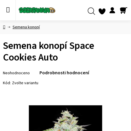
Přejít
na
obsah
NÁ
Hledat
KO
Domů
Semena konopí
Semena konopí Space
Cookies Auto
Průměrné
Podrobnosti hodnocení
Neohodnoceno
hodnocení
produktu
Kód:
Zvolte variantu
je
0,0
z 5
hvězdiček.