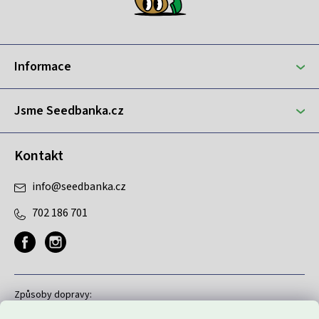
p
a
t
Informace
í
Jsme Seedbanka.cz
Kontakt
info
@
seedbanka.cz
702 186 701
Způsoby dopravy: