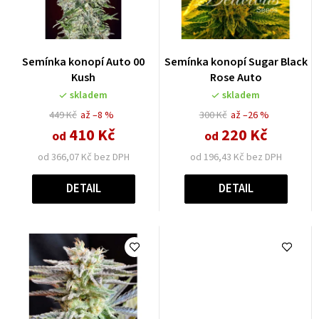
Semínka konopí Auto 00
Semínka konopí Sugar Black
Kush
Rose Auto
skladem
skladem
449 Kč
až –8 %
300 Kč
až –26 %
410 Kč
220 Kč
od
od
od 366,07 Kč bez DPH
od 196,43 Kč bez DPH
DETAIL
DETAIL