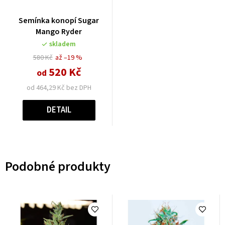
Semínka konopí Sugar
Mango Ryder
skladem
580 Kč
až –19 %
520 Kč
od
od 464,29 Kč bez DPH
DETAIL
Podobné produkty