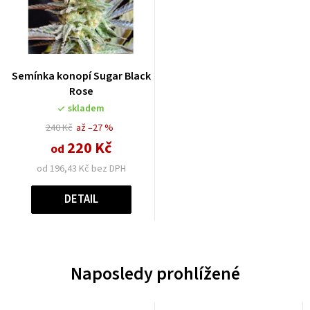
Semínka konopí Sugar Black
Rose
skladem
240 Kč
až –27 %
220 Kč
od
od 196,43 Kč bez DPH
DETAIL
Naposledy prohlížené