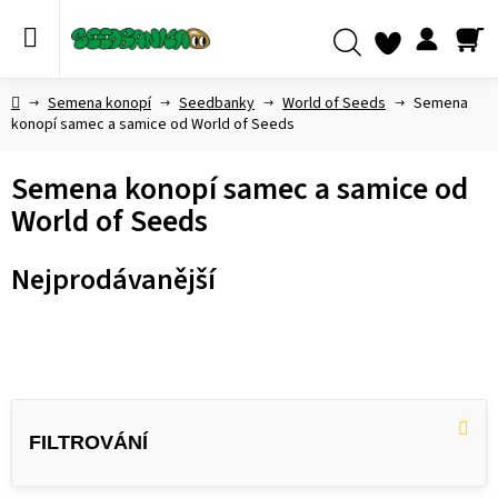
Přejít
na
obsah
NÁ
Hledat
KO
Domů
Semena konopí
Seedbanky
World of Seeds
Semena
konopí samec a samice od World of Seeds
Semena konopí samec a samice od
World of Seeds
Nejprodávanější
V
ý
p