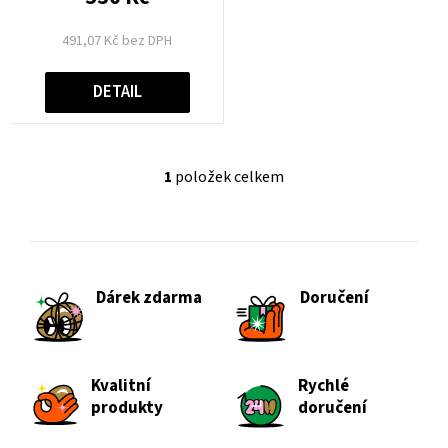
t
491,07 Kč bez DPH
ů
DETAIL
1
položek celkem
O
v
l
á
d
Dárek zdarma
Doručení
a
c
í
p
Kvalitní
Rychlé
r
produkty
doručení
v