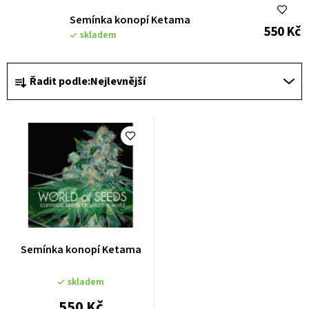
i
s
Semínka konopí Ketama
550 Kč
skladem
p
r
Ř
Řadit podle:
Nejlevnější
o
a
d
z
u
e
k
n
t
í
ů
p
r
o
Semínka konopí Ketama
d
u
skladem
k
550 Kč