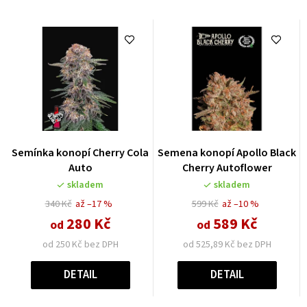
Semínka konopí Cherry Cola
Semena konopí Apollo Black
Auto
Cherry Autoflower
skladem
skladem
340 Kč
až –17 %
599 Kč
až –10 %
280 Kč
589 Kč
od
od
od 250 Kč bez DPH
od 525,89 Kč bez DPH
DETAIL
DETAIL