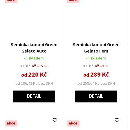
Semínka konopí Green
Semínka konopí Green
Gelato Auto
Gelato Fem
skladem
skladem
260 Kč
až –15 %
300 Kč
až –9 %
220 Kč
289 Kč
od
od
od 196,43 Kč bez DPH
od 258,04 Kč bez DPH
DETAIL
DETAIL
akce
akce