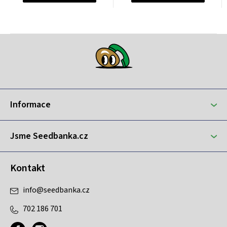
Z
á
p
a
t
Informace
í
Jsme Seedbanka.cz
Kontakt
info
@
seedbanka.cz
702 186 701