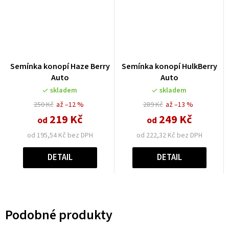
Semínka konopí Haze Berry
Semínka konopí HulkBerry
Auto
Auto
skladem
skladem
250 Kč
až –12 %
289 Kč
až –13 %
219 Kč
249 Kč
od
od
od 195,54 Kč bez DPH
od 222,32 Kč bez DPH
DETAIL
DETAIL
Podobné produkty