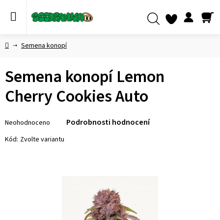
Přejít
na
obsah
NÁ
Hledat
KO
Domů
Semena konopí
Semena konopí Lemon
Cherry Cookies Auto
Průměrné
Podrobnosti hodnocení
Neohodnoceno
hodnocení
produktu
Kód:
Zvolte variantu
je
0,0
z 5
hvězdiček.