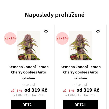
Naposledy prohlížené
až –8 %
až –8 %
Průměrné
Průměrné
Semena konopí Lemon
Semena konopí Lemon
hodnocení
hodnocení
Cherry Cookies Auto
Cherry Cookies Auto
produktu
produktu
skladem
skladem
je
je
od 349 Kč
od 349 Kč
0,0
0,0
od
319 Kč
od
319 Kč
až –8 %
až –8 %
z
z
od
284,82 Kč
bez DPH
od
284,82 Kč
bez DPH
5
5
Měrná
Měrná
hvězdiček.
hvězdiček.
cena:
cena:
DETAIL
DETAIL