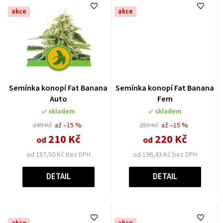
akce
akce
Průměrné
Semínka konopí Fat Banana
Semínka konopí Fat Banana
hodnocení
Auto
Fem
produktu
skladem
skladem
je
5,0
249 Kč
až –15 %
259 Kč
až –15 %
z
210 Kč
220 Kč
od
od
5
od 187,50 Kč bez DPH
od 196,43 Kč bez DPH
hvězdiček.
DETAIL
DETAIL
akce
akce