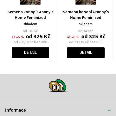
Průměrné
Průměrné
Semena konopí Granny’s
Semena konopí Granny’s
hodnocení
hodnocení
Home Feminized
Home Feminized
produktu
produktu
skladem
skladem
je
je
od 349 Kč
od 349 Kč
0,0
0,0
od
325 Kč
od
325 Kč
až –6 %
až –6 %
z
z
od
290,18 Kč
bez DPH
od
290,18 Kč
bez DPH
5
5
Měrná
Měrná
hvězdiček.
hvězdiček.
cena:
cena:
DETAIL
DETAIL
Z
á
p
a
t
Informace