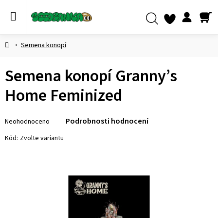
Přejít
na
obsah
NÁ
Hledat
KO
Domů
Semena konopí
Semena konopí Granny’s
Home Feminized
Průměrné
Podrobnosti hodnocení
Neohodnoceno
hodnocení
produktu
Kód:
Zvolte variantu
je
0,0
z 5
hvězdiček.