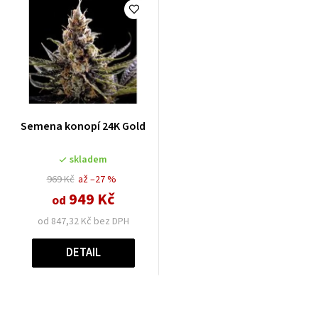
Semena konopí 24K Gold
skladem
969 Kč
až –27 %
949 Kč
od
od 847,32 Kč bez DPH
DETAIL