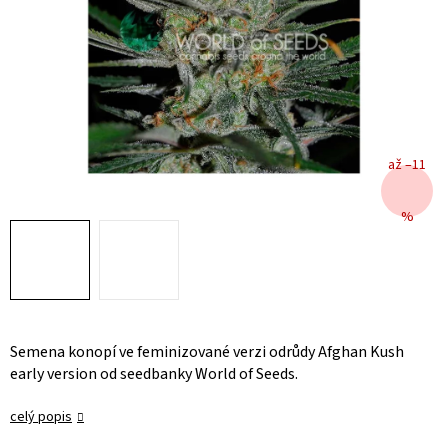
až –11
%
Semena konopí ve feminizované verzi odrůdy Afghan Kush
early version od seedbanky World of Seeds.
celý popis