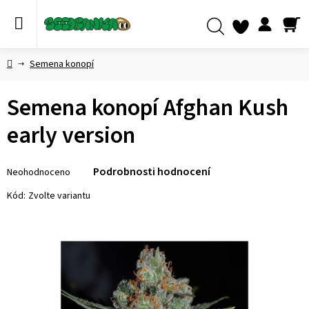
Přejít
na
obsah
NÁ
Hledat
KO
Domů
Semena konopí
Semena konopí Afghan Kush
early version
Průměrné
Podrobnosti hodnocení
Neohodnoceno
hodnocení
produktu
Kód:
Zvolte variantu
je
0,0
z 5
hvězdiček.