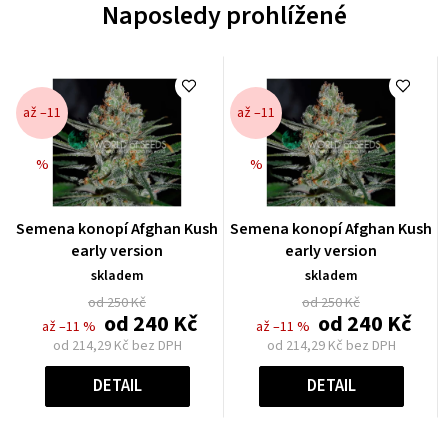
Naposledy prohlížené
až –11
až –11
%
%
Průměrné
Průměrné
Semena konopí Afghan Kush
Semena konopí Afghan Kush
hodnocení
hodnocení
early version
early version
produktu
produktu
skladem
skladem
je
je
od 250 Kč
od 250 Kč
0,0
0,0
od
240 Kč
od
240 Kč
až –11 %
až –11 %
z
z
od
214,29 Kč
bez DPH
od
214,29 Kč
bez DPH
5
5
Měrná
Měrná
hvězdiček.
hvězdiček.
cena:
cena:
DETAIL
DETAIL