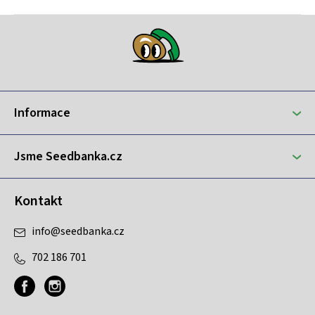
Z
á
p
a
t
Informace
í
Jsme Seedbanka.cz
Kontakt
info
@
seedbanka.cz
702 186 701