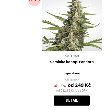
Kód: 1735/1
Průměrné
Semínka konopí Pandora
hodnocení
produktu
vyprodáno
je
od 269 Kč
0,0
od
249 Kč
až –7 %
z
od
222,32 Kč
bez DPH
5
Měrná
hvězdiček.
cena:
DETAIL