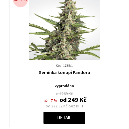
Kód: 1735/1
Průměrné
Semínka konopí Pandora
hodnocení
produktu
vyprodáno
je
od 269 Kč
0,0
od
249 Kč
až –7 %
z
od
222,32 Kč
bez DPH
5
Měrná
hvězdiček.
cena:
DETAIL