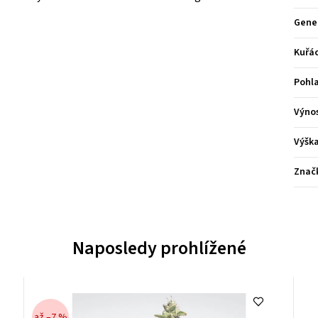
Gene
Kuřá
Pohla
Výno
Výšk
Znač
Naposledy prohlížené
až –7 %