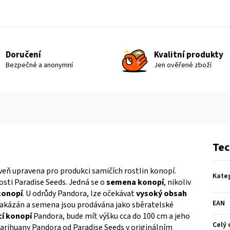
Doručení
Kvalitní produkty
Bezpečné a anonymní
Jen ověřené zboží
Tec
oveň upravena pro produkci samičích rostlin konopí.
Kate
ti Paradise Seeds. Jedná se o
semena konopí
,
nikoliv
konopí
. U odrůdy Pandora, lze očekávat
vysoký obsah
EAN
zakázán a semena jsou prodávána jako sběratelské
í konopí
Pandora
, bude mít výšku cca do 100 cm a jeho
Celý 
 marihuany Pandora od Paradise Seeds v originálním