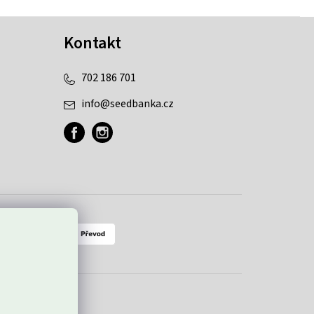
Kontakt
702 186 701
info
@
seedbanka.cz