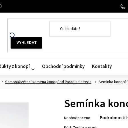
ů
dukty z konopí
Obchodní podmínky
Kontakty
Samonakvétací semena konopí od Paradise seeds
Semínka konopí 
Semínka kon
Průměrné
Podrobnosti 
Neohodnoceno
hodnocení
produktu
Kód:
Zvolte variantu