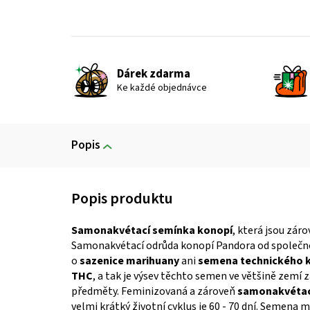
Dárek zdarma
Ke každé objednávce
Popis
Samonakvétací semínka konopí
, která jsou zár
Samonakvétací odrůda konopí Pandora od společnos
o
sazenice marihuany
ani
semena technického 
THC
,
a tak je výsev těchto semen ve většině zemí 
předměty. Feminizovaná a zároveň
samonakvétac
velmi krátký životní cyklus je 60 - 70 dní. Semena