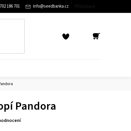
702 186 701
info
@
seedbanka.cz
Přihlášení
NÁKUPNÍ
KOŠÍK
Pandora
opí Pandora
hodnocení