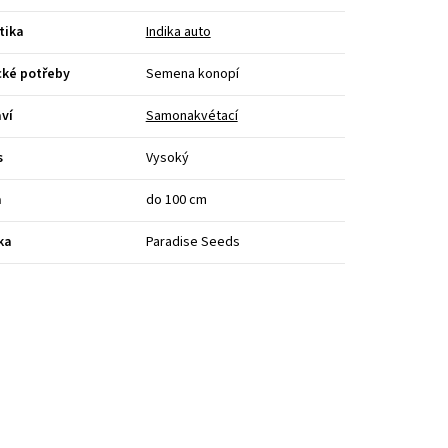
tika
Indika auto
cké potřeby
Semena konopí
ví
Samonakvétací
s
Vysoký
a
do 100 cm
ka
Paradise Seeds