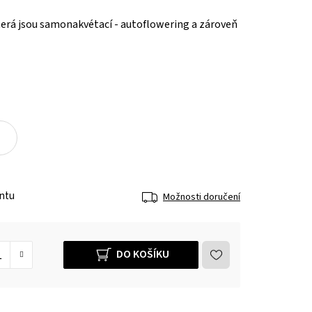
erá jsou samonakvétací - autoflowering a zároveň
antu
Možnosti doručení
DO KOŠÍKU