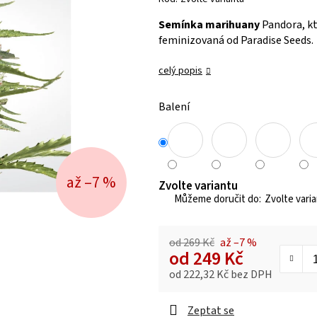
je
Semínka marihuany
Pandora, kt
0,0
feminizovaná od Paradise Seeds.
z 5
hvězdiček.
celý popis
Balení
až –7 %
Zvolte variantu
Zvolte vari
od 269 Kč
až –7 %
od
249 Kč
od
222,32 Kč
bez DPH
Měrná cena:
Zeptat se