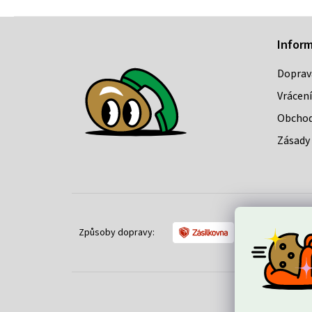
Z
Infor
á
Doprav
p
Vrácení
a
Obchod
t
Zásady 
í
Způsoby dopravy: