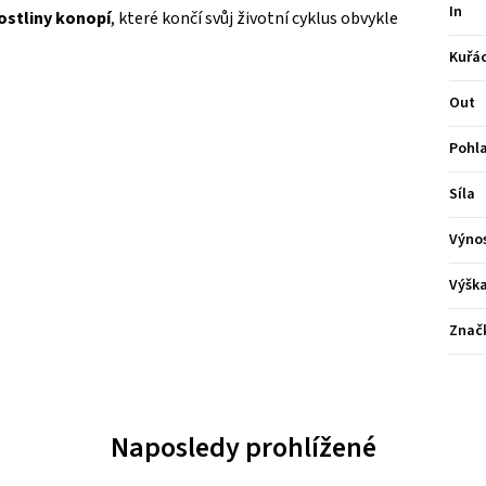
In
ostliny konopí
, které končí svůj životní cyklus obvykle
Kuřá
Out
Pohla
Síla
Výno
Výšk
Znač
Naposledy prohlížené