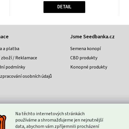
Měrná
hvězdiček.
cena:
DETAIL
mace
Jsme Seedbanka.cz
a a platba
Semena konopí
 zboží / Reklamace
CBD produkty
ní podmínky
Konopné produkty
zpracování osobních údajů
Na těchto internetových stránkách
Způsoby platby:
používáme a shromažďujeme jen nejnutnější
data, abychom vám zpříjemnili procházení