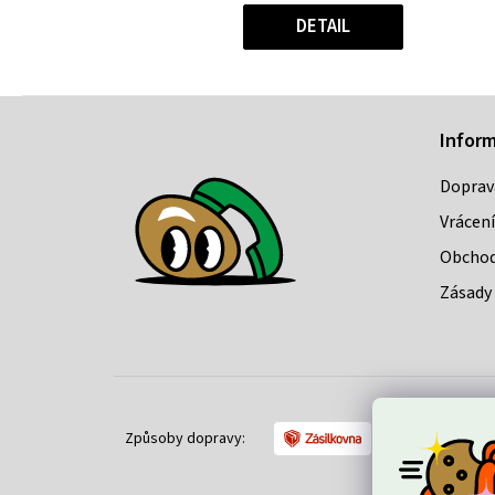
Měrná
hvězdiček.
cena:
DETAIL
Z
Infor
á
Doprav
p
Vrácení
a
Obchod
t
Zásady 
í
Způsoby dopravy: