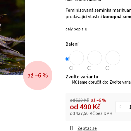
je
Feminizovaná semínka marihuan
0,0
prodávající vlastní
konopná se
z 5
hvězdiček.
celý popis
Balení
až –6 %
Zvolte variantu
Zvolte vari
od 520 Kč
až –6 %
od
490 Kč
od
437,50 Kč
bez DPH
Měrná cena:
Zeptat se