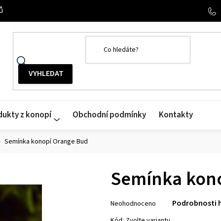
ů
dukty z konopí
Obchodní podmínky
Kontakty
Semínka konopí Orange Bud
Semínka kon
Průměrné
Podrobnosti 
Neohodnoceno
hodnocení
produktu
Kód:
Zvolte variantu