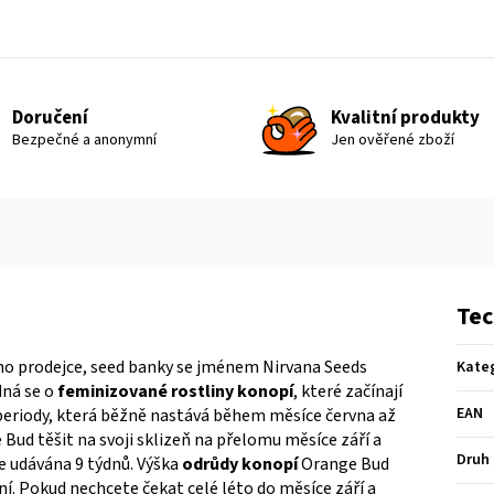
Doručení
Kvalitní produkty
Bezpečné a anonymní
Jen ověřené zboží
Tec
o prodejce, seed banky se jménem Nirvana Seeds
Kate
dná se o
feminizované rostliny konopí
, které začínají
EAN
eriody, která běžně nastává během měsíce června až
 Bud těšit na svoji sklizeň na přelomu měsíce září a
Druh
e udávána 9 týdnů. Výška
odrůdy konopí
Orange Bud
ní. Pokud nechcete čekat celé léto do měsíce září a