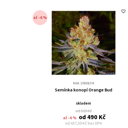
až –6 %
Kód: 13818/3 K
Průměrné
Semínka konopí Orange Bud
hodnocení
produktu
skladem
je
od 520 Kč
0,0
od
490 Kč
až –6 %
z
od
437,50 Kč
bez DPH
5