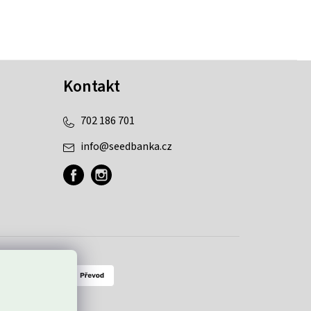
Kontakt
702 186 701
info
@
seedbanka.cz