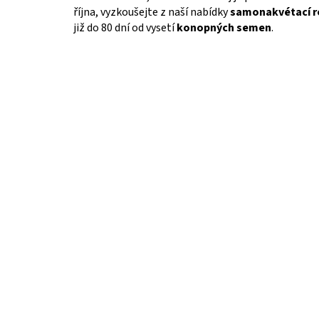
října, vyzkoušejte z naší nabídky
samonakvétací r
již do 80 dní od vysetí
konopných semen
.