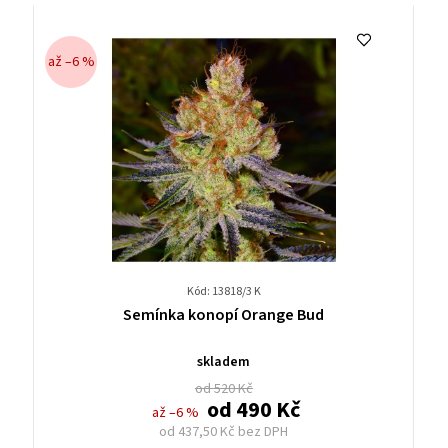
až –6 %
Kód: 13818/3 K
Průměrné
Semínka konopí Orange Bud
hodnocení
produktu
skladem
je
od 520 Kč
0,0
od
490 Kč
až –6 %
z
od
437,50 Kč
bez DPH
5