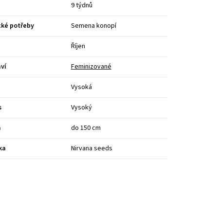
9 týdnů
cké potřeby
Semena konopí
Říjen
ví
Feminizované
Vysoká
s
Vysoký
a
do 150 cm
ka
Nirvana seeds