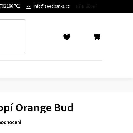
702 186 701
info
@
seedbanka.cz
Přihlášení
NÁKUPNÍ
KOŠÍK
opí Orange Bud
hodnocení