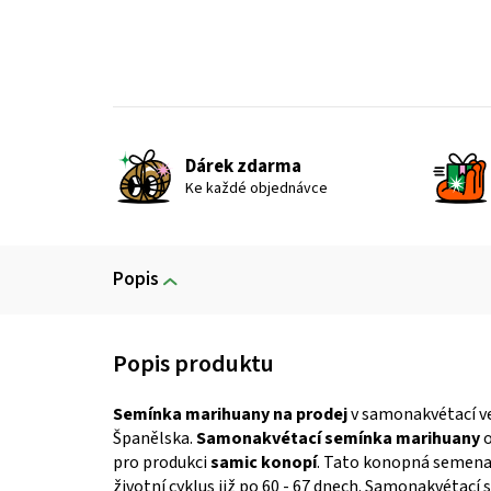
Dárek zdarma
Ke každé objednávce
Popis
Semínka marihuany na prodej
v samonakvétací ve
Španělska.
Samonakvétací semínka marihuany
o
pro produkci
samic konopí
. Tato konopná semen
životní cyklus již po 60 - 67 dnech. Samonakvétac