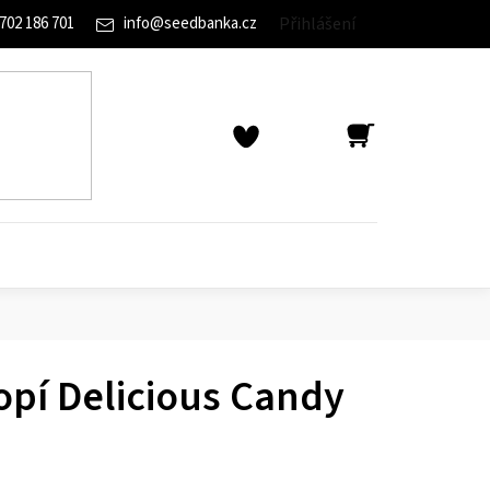
702 186 701
info
@
seedbanka.cz
Přihlášení
NÁKUPNÍ
KOŠÍK
pí Delicious Candy