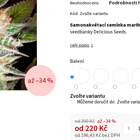
Podrobnosti 
Neohodnoceno
hodnocení
produktu
Kód:
Zvolte variantu
je
Samonakvétací semínka mari
0,0
seedbanky Delicious Seeds.
z 5
hvězdiček.
celý popis
Balení
až –34 %
Zvolte variantu
Zvolte vari
od 300 Kč
až –34 %
od
220 Kč
od
196,43 Kč
bez DPH