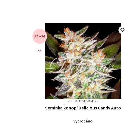
až –34
%
Kód: 8531642-834125
Průměrné
Semínka konopí Delicious Candy Auto
hodnocení
produktu
vyprodáno
je