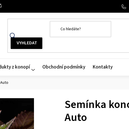
ů
dukty z konopí
Obchodní podmínky
Kontakty
 Auto
Semínka kono
Auto
Průměrné