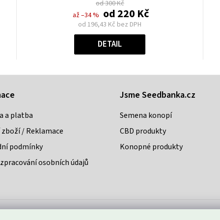
od 300 Kč
0,0
od
220 Kč
až –34 %
z
od
196,43 Kč
bez DPH
5
Měrná
hvězdiček.
cena:
DETAIL
mace
Jsme Seedbanka.cz
a a platba
Semena konopí
 zboží / Reklamace
CBD produkty
ní podmínky
Konopné produkty
zpracování osobních údajů