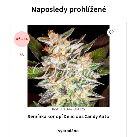
Naposledy prohlížené
až –34
%
Kód: 8531642-834125
Průměrné
Semínka konopí Delicious Candy Auto
hodnocení
produktu
vyprodáno
je