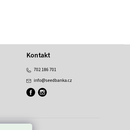
Kontakt
702 186 701
info
@
seedbanka.cz