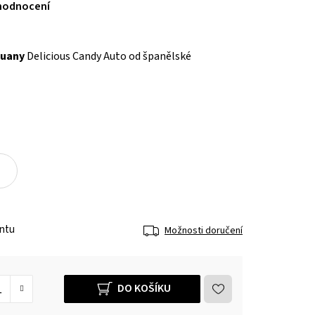
hodnocení
huany
Delicious Candy Auto od španělské
antu
Možnosti doručení
DO KOŠÍKU