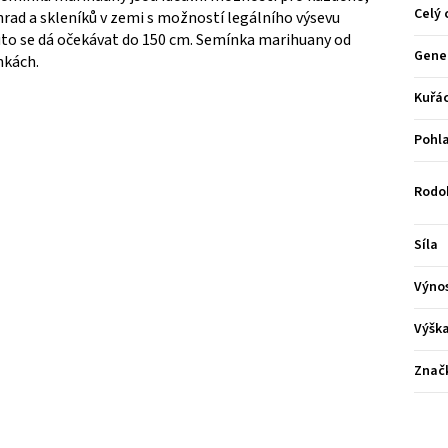
Celý 
rad a skleníků v zemi s možností legálního výsevu
uto se dá očekávat do 150 cm. Semínka marihuany od
Gene
nkách.
Kuřá
Pohla
Rodo
Síla
Výno
Výšk
Znač