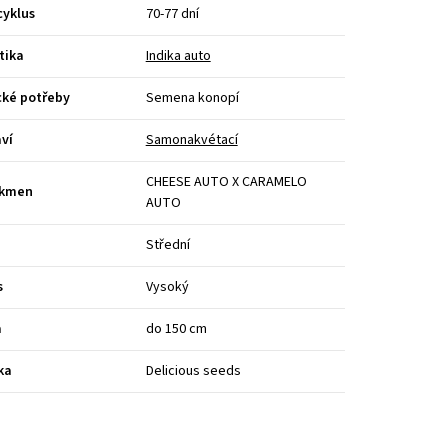
cyklus
70-77 dní
tika
Indika auto
cké potřeby
Semena konopí
ví
Samonakvétací
CHEESE AUTO X CARAMELO
kmen
AUTO
Střední
s
Vysoký
a
do 150 cm
ka
Delicious seeds