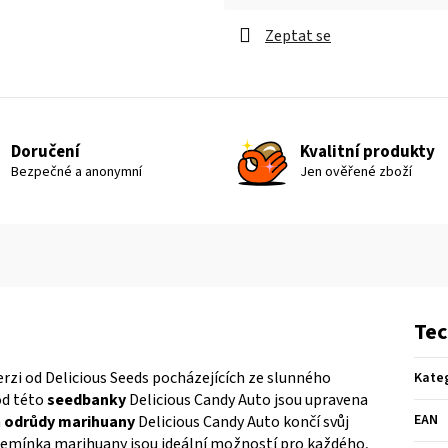
Měrná cena:
Zeptat se
Doručení
Kvalitní produkty
Bezpečné a anonymní
Jen ověřené zboží
Tec
rzi od Delicious Seeds pocházejících ze slunného
Kate
d této
seedbanky
Delicious Candy Auto jsou upravena
EAN
a
odrůdy marihuany
Delicious Candy Auto končí svůj
í semínka marihuany jsou ideální možností pro každého,