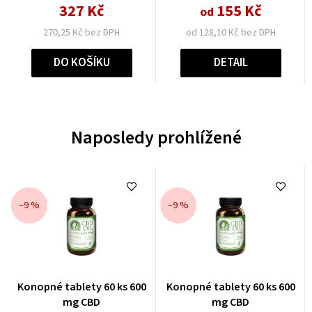
327 Kč
155 Kč
od
270,25 Kč bez DPH
od 128,10 Kč bez DPH
DO KOŠÍKU
DETAIL
Naposledy prohlížené
–9 %
–9 %
Průměrné
Průměrné
Konopné tablety 60 ks 600
Konopné tablety 60 ks 600
hodnocení
hodnocení
mg CBD
mg CBD