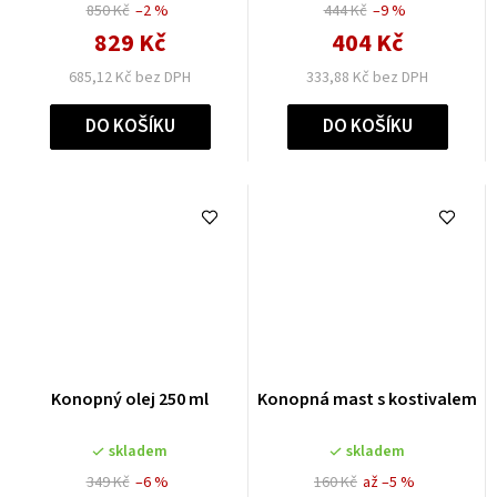
850 Kč
–2 %
444 Kč
–9 %
829 Kč
404 Kč
685,12 Kč bez DPH
333,88 Kč bez DPH
DO KOŠÍKU
DO KOŠÍKU
Konopný olej 250 ml
Konopná mast s kostivalem
skladem
skladem
349 Kč
–6 %
160 Kč
až –5 %