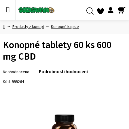
Přejít
na
obsah
NÁ
Hledat
KO
Domů
Produkty z konopí
Konopné kapsle
Konopné tablety 60 ks 600
mg CBD
Průměrné
Podrobnosti hodnocení
Neohodnoceno
hodnocení
produktu
Kód:
999264
je
0,0
z 5
hvězdiček.