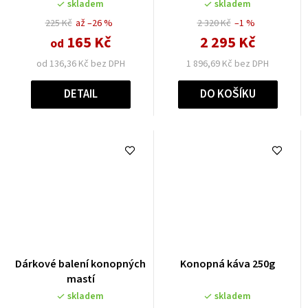
skladem
skladem
225 Kč
až –26 %
2 320 Kč
–1 %
165 Kč
2 295 Kč
od
od 136,36 Kč bez DPH
1 896,69 Kč bez DPH
DETAIL
DO KOŠÍKU
Dárkové balení konopných
Konopná káva 250g
mastí
skladem
skladem