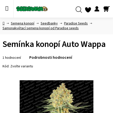
Přejít
na
obsah
NÁ
Hledat
KO
Domů
Semena konopí
Seedbanky
Paradise Seeds
Samonakvétací semena konopí od Paradise seeds
Semínka konopí Auto Wappa
Průměrné
Podrobnosti hodnocení
1 hodnocení
hodnocení
produktu
Kód:
Zvolte variantu
je
5,0
z 5
hvězdiček.