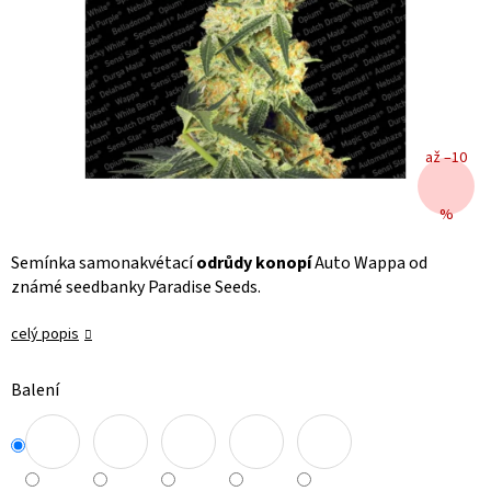
až –10
%
Semínka samonakvétací
odrůdy konopí
Auto Wappa od
známé seedbanky Paradise Seeds.
celý popis
Balení