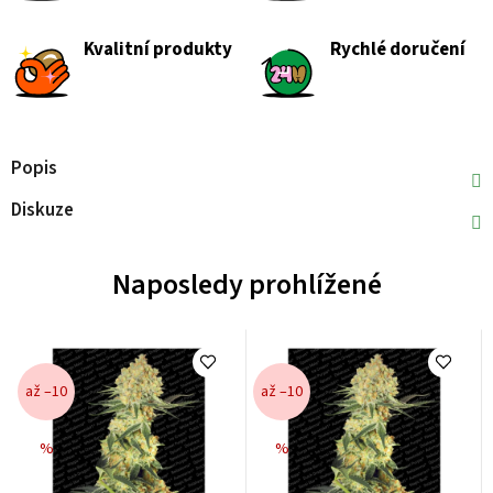
Kvalitní produkty
Rychlé doručení
Popis
Diskuze
Naposledy prohlížené
až –10
až –10
%
%