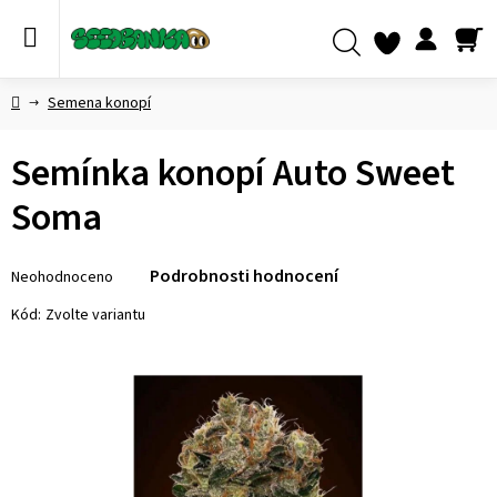
Přejít
na
obsah
NÁ
Hledat
KO
Domů
Semena konopí
Semínka konopí Auto Sweet
Soma
Průměrné
Podrobnosti hodnocení
Neohodnoceno
hodnocení
produktu
Kód:
Zvolte variantu
je
0,0
z 5
hvězdiček.