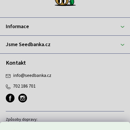
p
a
t
Informace
í
Jsme Seedbanka.cz
Kontakt
info
@
seedbanka.cz
702 186 701
Způsoby dopravy: