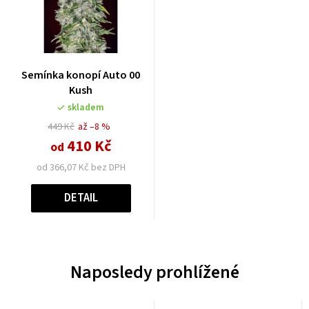
Semínka konopí Auto 00
Kush
skladem
449 Kč
až –8 %
410 Kč
od
od 366,07 Kč bez DPH
DETAIL
Naposledy prohlížené