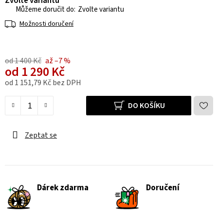
Zvolte variantu
Zvolte variantu
Možnosti doručení
od 1 400 Kč
až –7 %
od
1 290 Kč
od
1 151,79 Kč
bez DPH
Měrná cena:
DO KOŠÍKU
Zeptat se
Dárek zdarma
Doručení