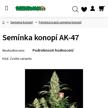
Přejít
na
obsah
NÁ
Hledat
KO
Domů
Semena konopí
Feminizovaná semena konopí
Semínka konopí AK-47
Průměrné
Podrobnosti hodnocení
Neohodnoceno
hodnocení
produktu
Kód:
Zvolte variantu
je
0,0
z 5
hvězdiček.